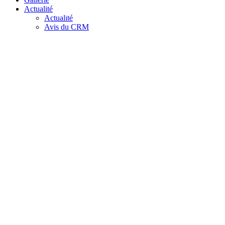
Actualité
Actualité
Actualité
Avis du CRM
Signature de deux conventions
hassane
décembre 28, 2020
Actualité
La mise en place du 
hassane
mars 1, 2018
Actualité
Participation au salon de l’Inn
hassane