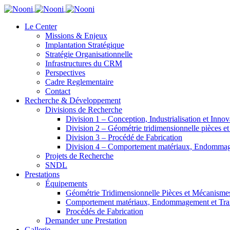
Le Center
Missions & Enjeux
Implantation Stratégique
Stratégie Organisationnelle
Infrastructures du CRM
Perspectives
Cadre Reglementaire
Contact
Recherche & Développement
Divisions de Recherche
Division 1 – Conception, Industrialisation et Innov
Division 2 – Géométrie tridimensionnelle pièces e
Division 3 – Procédé de Fabrication
Division 4 – Comportement matériaux, Endommage
Projets de Recherche
SNDL
Prestations
Équipements
Géométrie Tridimensionnelle Pièces et Mécanisme
Comportement matériaux, Endommagement et Trait
Procédés de Fabrication
Demander une Prestation
Gallerie