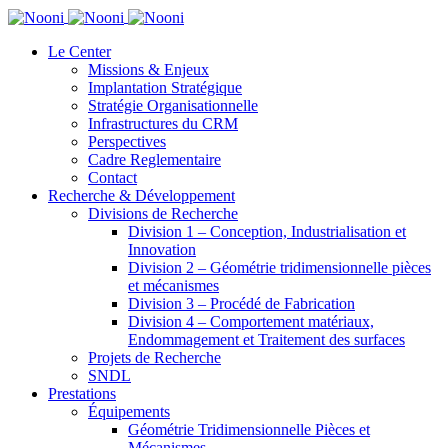
Le Center
Missions & Enjeux
Implantation Stratégique
Stratégie Organisationnelle
Infrastructures du CRM
Perspectives
Cadre Reglementaire
Contact
Recherche & Développement
Divisions de Recherche
Division 1 – Conception, Industrialisation et
Innovation
Division 2 – Géométrie tridimensionnelle pièces
et mécanismes
Division 3 – Procédé de Fabrication
Division 4 – Comportement matériaux,
Endommagement et Traitement des surfaces
Projets de Recherche
SNDL
Prestations
Équipements
Géométrie Tridimensionnelle Pièces et
Mécanismes