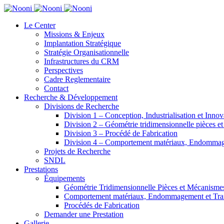
Le Center
Missions & Enjeux
Implantation Stratégique
Stratégie Organisationnelle
Infrastructures du CRM
Perspectives
Cadre Reglementaire
Contact
Recherche & Développement
Divisions de Recherche
Division 1 – Conception, Industrialisation et Innov
Division 2 – Géométrie tridimensionnelle pièces e
Division 3 – Procédé de Fabrication
Division 4 – Comportement matériaux, Endommage
Projets de Recherche
SNDL
Prestations
Équipements
Géométrie Tridimensionnelle Pièces et Mécanisme
Comportement matériaux, Endommagement et Trait
Procédés de Fabrication
Demander une Prestation
Gallerie