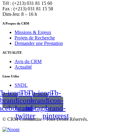
Tél : (+213) 031 81 15 60
Fax : (+213) 031 81 15 58
Dim-Jeu: 8 – 16 h
A Propos du CRM
Missions & Enjeux
Projets de Recherche
Demander une Prestation
ACTUALITE
Avis du CRM
Actualité
Liens Utiles
SNDL
b-icon-
Tb-
Tb-icon-
Tb-
brand-
icon-
brand-
icon-
acebook
brand-
instagram
brand-
twitter
pinterest
© CRM Constantine . Tous Droits Réservés.