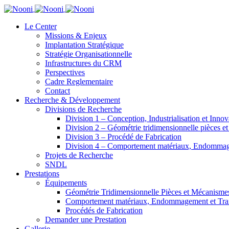
Le Center
Missions & Enjeux
Implantation Stratégique
Stratégie Organisationnelle
Infrastructures du CRM
Perspectives
Cadre Reglementaire
Contact
Recherche & Développement
Divisions de Recherche
Division 1 – Conception, Industrialisation et Innov
Division 2 – Géométrie tridimensionnelle pièces e
Division 3 – Procédé de Fabrication
Division 4 – Comportement matériaux, Endommage
Projets de Recherche
SNDL
Prestations
Équipements
Géométrie Tridimensionnelle Pièces et Mécanisme
Comportement matériaux, Endommagement et Trait
Procédés de Fabrication
Demander une Prestation
Gallerie