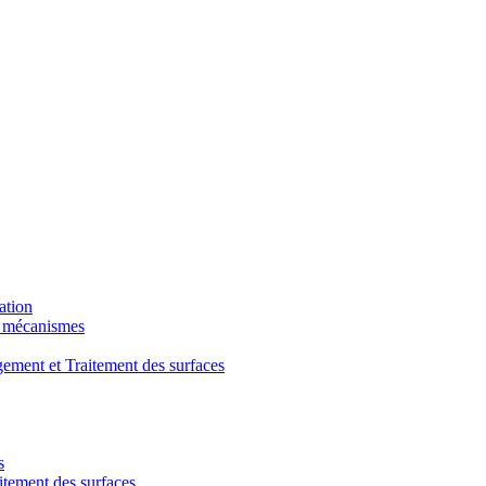
ation
t mécanismes
ment et Traitement des surfaces
s
ement des surfaces