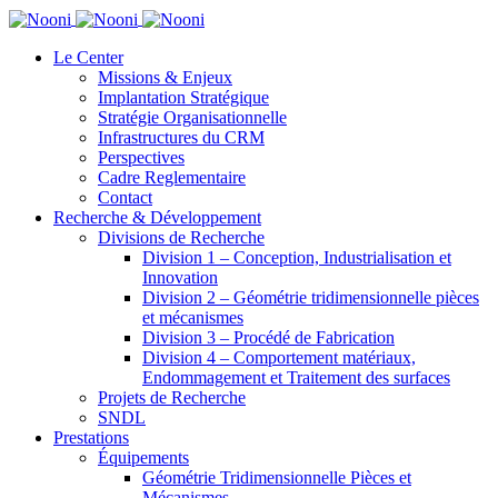
Le Center
Missions & Enjeux
Implantation Stratégique
Stratégie Organisationnelle
Infrastructures du CRM
Perspectives
Cadre Reglementaire
Contact
Recherche & Développement
Divisions de Recherche
Division 1 – Conception, Industrialisation et
Innovation
Division 2 – Géométrie tridimensionnelle pièces
et mécanismes
Division 3 – Procédé de Fabrication
Division 4 – Comportement matériaux,
Endommagement et Traitement des surfaces
Projets de Recherche
SNDL
Prestations
Équipements
Géométrie Tridimensionnelle Pièces et
Mécanismes