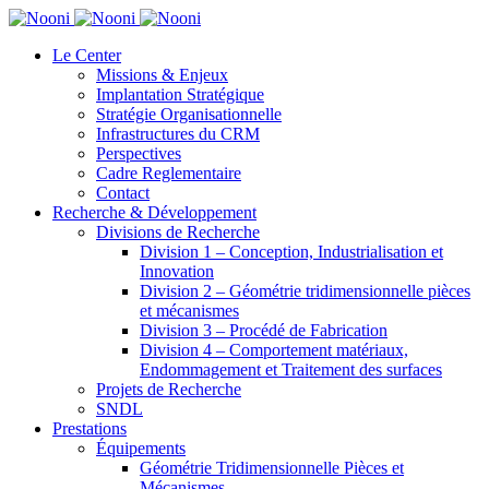
Le Center
Missions & Enjeux
Implantation Stratégique
Stratégie Organisationnelle
Infrastructures du CRM
Perspectives
Cadre Reglementaire
Contact
Recherche & Développement
Divisions de Recherche
Division 1 – Conception, Industrialisation et
Innovation
Division 2 – Géométrie tridimensionnelle pièces
et mécanismes
Division 3 – Procédé de Fabrication
Division 4 – Comportement matériaux,
Endommagement et Traitement des surfaces
Projets de Recherche
SNDL
Prestations
Équipements
Géométrie Tridimensionnelle Pièces et
Mécanismes