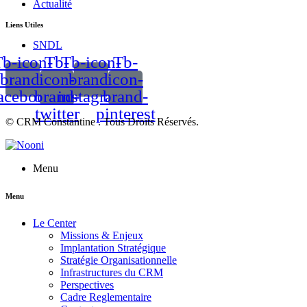
Actualité
Liens Utiles
SNDL
b-icon-
Tb-
Tb-icon-
Tb-
brand-
icon-
brand-
icon-
acebook
brand-
instagram
brand-
twitter
pinterest
© CRM Constantine . Tous Droits Réservés.
Menu
Menu
Le Center
Missions & Enjeux
Implantation Stratégique
Stratégie Organisationnelle
Infrastructures du CRM
Perspectives
Cadre Reglementaire