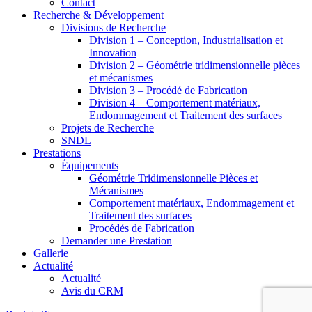
Contact
Recherche & Développement
Divisions de Recherche
Division 1 – Conception, Industrialisation et
Innovation
Division 2 – Géométrie tridimensionnelle pièces
et mécanismes
Division 3 – Procédé de Fabrication
Division 4 – Comportement matériaux,
Endommagement et Traitement des surfaces
Projets de Recherche
SNDL
Prestations
Équipements
Géométrie Tridimensionnelle Pièces et
Mécanismes
Comportement matériaux, Endommagement et
Traitement des surfaces
Procédés de Fabrication
Demander une Prestation
Gallerie
Actualité
Actualité
Avis du CRM