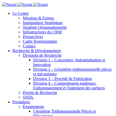
Le Center
Missions & Enjeux
Implantation Stratégique
Stratégie Organisationnelle
Infrastructures du CRM
Perspectives
Cadre Reglementaire
Contact
Recherche & Développement
Divisions de Recherche
Division 1 – Conception, Industrialisation et
Innovation
Division 2 – Géométrie tridimensionnelle pièces
et mécanismes
Division 3 – Procédé de Fabrication
Division 4 – Comportement matériaux,
Endommagement et Traitement des surfaces
Projets de Recherche
SNDL
Prestations
Équipements
Géométrie Tridimensionnelle Pièces et
Mécanismes