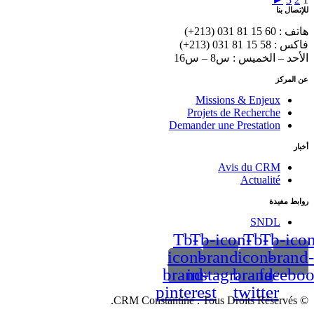
للإتصال بنا
هاتف : 60 15 81 031 (213+)
فاكس : 58 15 81 031 (213+)
الأحد – الخميس : س8 – س16
عن المركز
Missions & Enjeux
Projets de Recherche
Demander une Prestation
أخبار
Avis du CRM
Actualité
روابط مفيدة
SNDL
Tb-
Tb-icon-
Tb-
Tb-icon
icon-
brand-
icon-
brand-
brand-
instagram
brand-
facebo
pinterest
twitter
© CRM Constantine . Tous Droits Réservés.