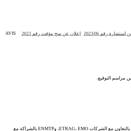
AVIS
استشارة رقم 2023/06
ن مراسم التوقيع.
مشاركة مركز البحث CRM Constantine في ثلاث اجتماعات عمل (10، 11، و12 نوفمبر 2020) في إطار إعداد مرجع المهن الذي يقوده GACU بالتعاون مع الشركات ETRAG، EMO، وENMTP بالشراكة مع