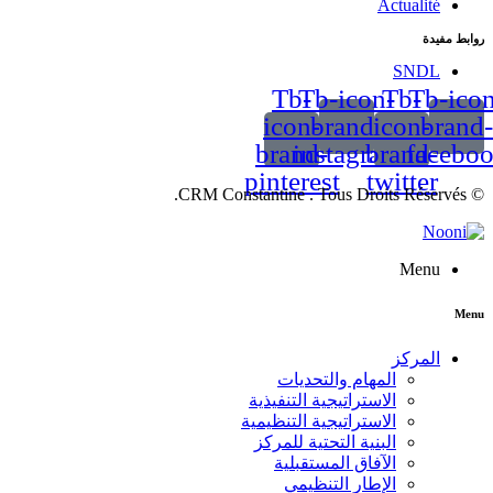
Actualité
روابط مفيدة
SNDL
Tb-
Tb-icon-
Tb-
Tb-icon
icon-
brand-
icon-
brand-
brand-
instagram
brand-
facebo
pinterest
twitter
© CRM Constantine . Tous Droits Réservés.
Menu
Menu
المركز
المهام والتحديات
الاستراتيجية التنفيذية
الاستراتيجية التنظيمية
البنية التحتية للمركز
الآفاق المستقبلية
الإطار التنظيمي