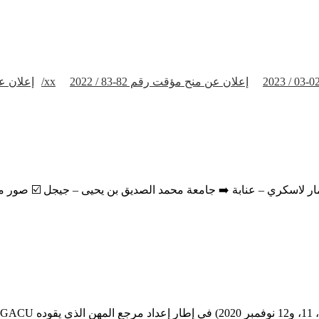
إعلان عن منح مؤقت رقم 82-83 / 2022
إعلان عن منح مؤقت رقم 2023/xx
إعلان عن 
– عمار لاسكري – عنابة ➡️ جامعة محمد الصديق بن يحيى – جيجل ☑️ صور م