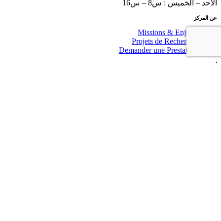
الأحد – الخميس : س8 – س16
عن المركز
Missions & Enjeux
Projets de Recherche
Demander une Prestation
أخبار
Avis du CRM
Actualité
روابط مفيدة
SNDL
Tb-
Tb-icon-
Tb-
Tb-icon
icon-
brand-
icon-
brand-
brand-
instagram
brand-
facebo
pinterest
twitter
© CRM Constantine . Tous Droits Réservés.
Menu